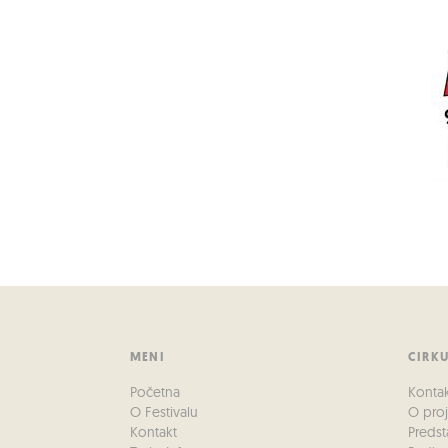
MENI
CIRK
Početna
Konta
O Festivalu
O pro
Kontakt
Predst