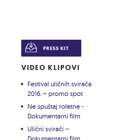
PRESS KIT
VIDEO KLIPOVI
Festival uličnih svirača
2016. – promo spot
Ne spuštaj roletne -
Dokumentarni film
Ulični svirači –
Dokumentarni film