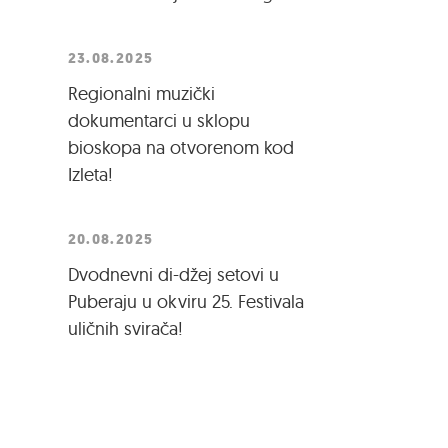
23.08.2025
Regionalni muzički
dokumentarci u sklopu
bioskopa na otvorenom kod
Izleta!
20.08.2025
Dvodnevni di-džej setovi u
Puberaju u okviru 25. Festivala
uličnih svirača!