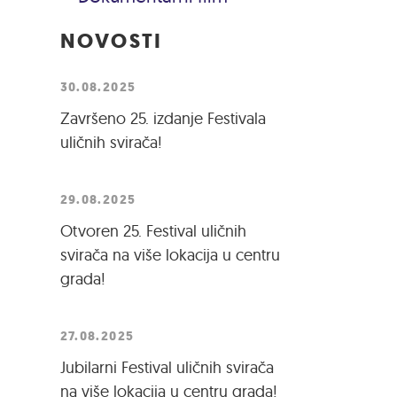
NOVOSTI
30.08.2025
Završeno 25. izdanje Festivala
uličnih svirača!
29.08.2025
Otvoren 25. Festival uličnih
svirača na više lokacija u centru
grada!
27.08.2025
Jubilarni Festival uličnih svirača
na više lokacija u centru grada!