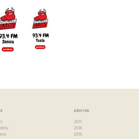
US
ARHIVA
kt
2017.
jektu
2016.
ava
2015.