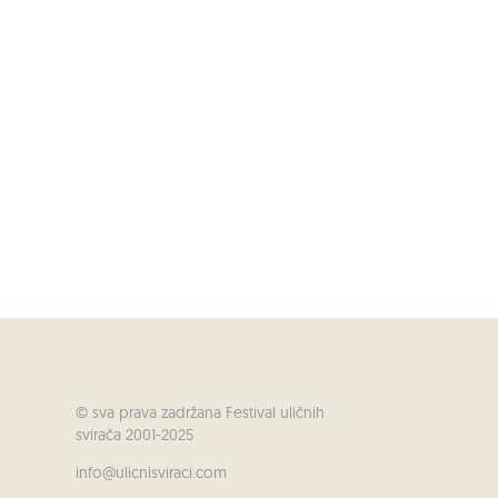
© sva prava zadržana Festival uličnih
svirača 2001-2025
info@ulicnisviraci.com